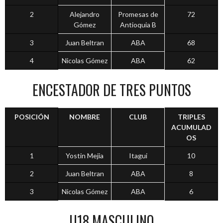
2
Alejandro
Promesas de
72
Gómez
Antioquia B
3
Juan Beltran
ABA
68
4
Nicolas Gómez
ABA
62
ENCESTADOR DE TRES PUNTOS
POSICIÓN
NOMBRE
CLUB
TRIPLES
ACUMULAD
OS
1
Yostin Mejia
Itagui
10
2
Juan Beltran
ABA
8
3
Nicolas Gómez
ABA
6
U18 MASCULINO