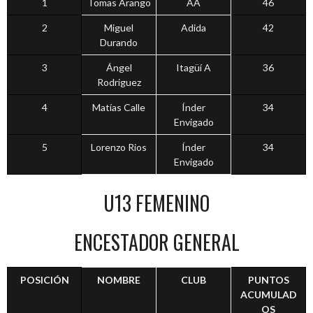
1
Tomas Arango
AA
46
2
Miguel
Adida
42
Durando
3
Ángel
Itagüí A
36
Rodriguez
4
Matías Calle
Índer
34
Envigado
5
Lorenzo Rios
Índer
34
Envigado
U13 FEMENINO
ENCESTADOR GENERAL
POSICIÓN
NOMBRE
CLUB
PUNTOS
ACUMULAD
OS