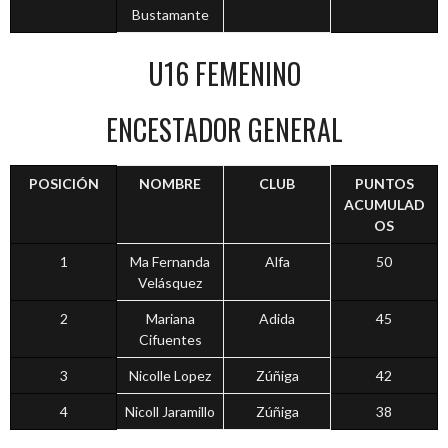
Bustamante
U16 FEMENINO
ENCESTADOR GENERAL
POSICIÓN
NOMBRE
CLUB
PUNTOS
ACUMULAD
OS
1
Ma Fernanda
Alfa
50
Velásquez
2
Mariana
Adida
45
Cifuentes
3
Nicolle Lopez
Zúñiga
42
4
Nicoll Jaramillo
Zúñiga
38