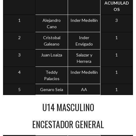
ACUMULAD
OS
1
Alejandro
Inder Medellín
3
Cano
2
Cristobal
Inder
1
Galeano
Envigado
3
Juan Loaiza
Salazar y
1
Herrera
4
Teddy
Inder Medellín
1
Palacios
5
Genaro Seia
AA
1
U14 MASCULINO
ENCESTADOR GENERAL