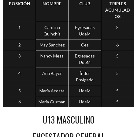
POSICIÓN
NOMBRE
CLUB
TRIPLES
ACUMULAD
OS
1
Carolina
Egresadas
8
Quinchía
UdeM
2
May Sanchez
Ces
6
3
Nancy Mesa
Egresadas
5
UdeM
4
Ana Bayer
Índer
5
Envigado
5
María Acosta
UdeM
5
6
María Guzman
UdeM
5
U13 MASCULINO
ENCESTADOR GENERAL