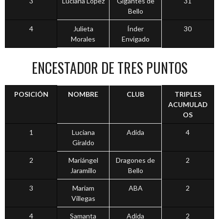
3
Luciana López
Gigantes de
31
Bello
4
Julieta
Índer
30
Morales
Envigado
ENCESTADOR DE TRES PUNTOS
POSICIÓN
NOMBRE
CLUB
TRIPLES
ACUMULAD
OS
1
Luciana
Adida
4
Giraldo
2
Mariángel
Dragones de
2
Jaramillo
Bello
3
Mariam
ABA
2
Villegas
4
Samanta
Adida
2