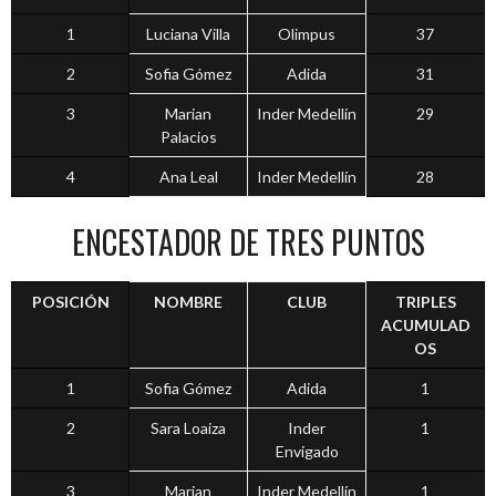
1
Luciana Villa
Olimpus
37
2
Sofia Gómez
Adida
31
3
Marian
Inder Medellín
29
Palacios
4
Ana Leal
Inder Medellín
28
ENCESTADOR DE TRES PUNTOS
POSICIÓN
NOMBRE
CLUB
TRIPLES
ACUMULAD
OS
1
Sofia Gómez
Adida
1
2
Sara Loaiza
Inder
1
Envigado
3
Marian
Inder Medellín
1