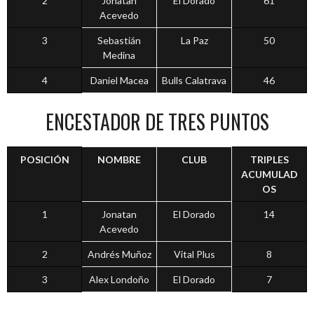
2
Jonatan
El Dorado
61
Acevedo
3
Sebastián
La Paz
50
Medina
4
Daniel Macea
Bulls Calatrava
46
ENCESTADOR DE TRES PUNTOS
POSICIÓN
NOMBRE
CLUB
TRIPLES
ACUMULAD
OS
1
Jonatan
El Dorado
14
Acevedo
2
Andrés Muñoz
Vital Plus
8
3
Alex Londoño
El Dorado
7