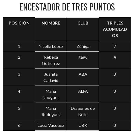
ENCESTADOR DE TRES PUNTOS
POSICIÓN
NOMBRE
CLUB
TRIPLES
ACUMULAD
OS
1
Nicolle López
Zúñiga
7
2
Rebeca
Itagui
4
Gutierrez
3
Juanita
ABA
3
Cadavid
4
María
ALFA
3
Nougues
5
María
Dragones de
3
Rodriguez
Bello
6
Lucia Vásquez
UBK
3