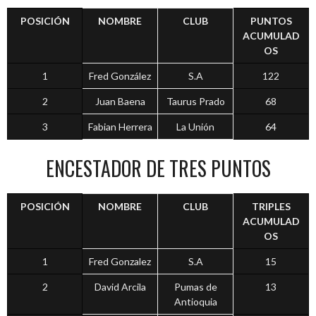
POSICIÓN
NOMBRE
CLUB
PUNTOS
ACUMULAD
OS
1
Fred González
S.A
122
2
Juan Baena
Taurus Prado
68
3
Fabian Herrera
La Unión
64
ENCESTADOR DE TRES PUNTOS
POSICIÓN
NOMBRE
CLUB
TRIPLES
ACUMULAD
OS
1
Fred Gonzalez
S.A
15
2
David Arcila
Pumas de
13
Antioquia