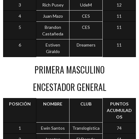
3
Rich Pusey
UdeM
12
4
Juan Mazo
CES
11
5
Brandon
CES
11
Castañeda
6
Estiven
Dreamers
11
Giraldo
PRIMERA MASCULINO
ENCESTADOR GENERAL
POSICIÓN
NOMBRE
CLUB
PUNTOS
ACUMULAD
OS
1
Ewin Santos
Translogistica
74