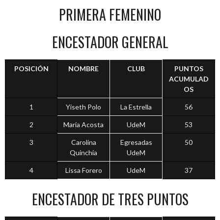
PRIMERA FEMENINO
ENCESTADOR GENERAL
POSICIÓN
NOMBRE
CLUB
PUNTOS
ACUMULAD
OS
1
Yiseth Polo
La Estrella
56
2
María Acosta
UdeM
53
3
Carolina
Egresadas
50
Quinchia
UdeM
4
Lissa Forero
UdeM
37
ENCESTADOR DE TRES PUNTOS