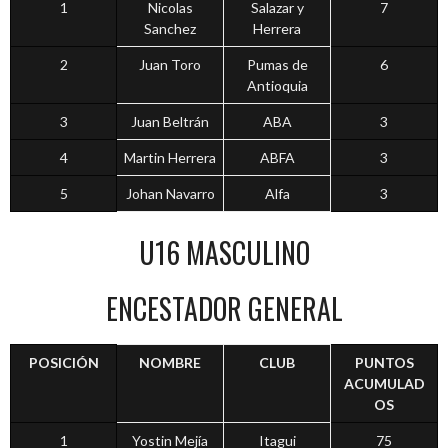
1
Nicolas
Salazar y
7
Sanchez
Herrera
2
Juan Toro
Pumas de
6
Antioquia
3
Juan Beltrán
ABA
3
4
Martin Herrera
ABFA
3
5
Johan Navarro
Alfa
3
U16 MASCULINO
ENCESTADOR GENERAL
POSICIÓN
NOMBRE
CLUB
PUNTOS
ACUMULAD
OS
1
Yostin Mejía
Itagui
75