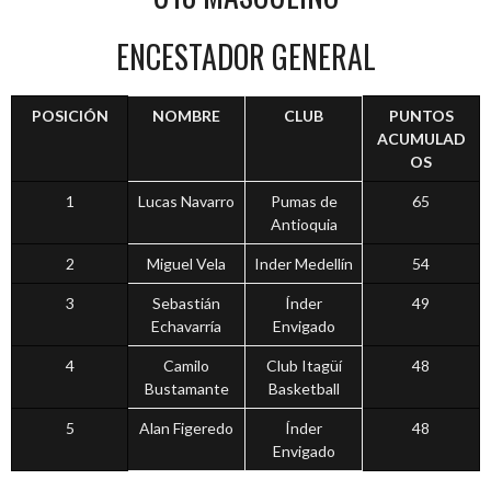
ENCESTADOR GENERAL
POSICIÓN
NOMBRE
CLUB
PUNTOS
ACUMULAD
OS
1
Lucas Navarro
Pumas de
65
Antioquia
2
Miguel Vela
Inder Medellín
54
3
Sebastián
Índer
49
Echavarría
Envigado
4
Camilo
Club Itagüí
48
Bustamante
Basketball
5
Alan Figeredo
Índer
48
Envigado