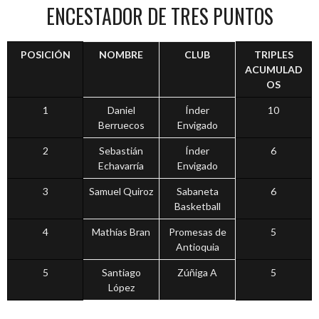
ENCESTADOR DE TRES PUNTOS
POSICIÓN
NOMBRE
CLUB
TRIPLES
ACUMULAD
OS
1
Daniel
Índer
10
Berruecos
Envigado
2
Sebastián
Índer
6
Echavarría
Envigado
3
Samuel Quiroz
Sabaneta
6
Basketball
4
Mathías Bran
Promesas de
5
Antioquia
5
Santiago
Zúñiga A
5
López