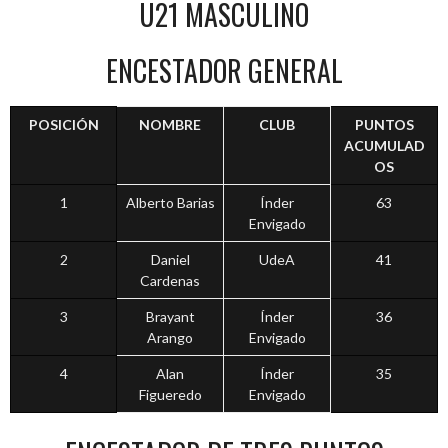
U21 MASCULINO
ENCESTADOR GENERAL
POSICIÓN
NOMBRE
CLUB
PUNTOS
ACUMULAD
OS
1
Alberto Barias
Índer
63
Envigado
2
Daniel
UdeA
41
Cardenas
3
Brayant
Índer
36
Arango
Envigado
4
Alan
Índer
35
Figueredo
Envigado