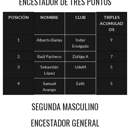
ENCESTADOR DE TRES PUNTOS
POSICIÓN
NOMBRE
CLUB
TRIPLES
ACUMULAD
OS
1
Alberto Barias
Índer
9
Envigado
2
Raúl Pacheco
Zúñiga A
7
3
Sebastián
UdeM
5
López
4
Samuel
Eafit
5
Arango
SEGUNDA MASCULINO
ENCESTADOR GENERAL