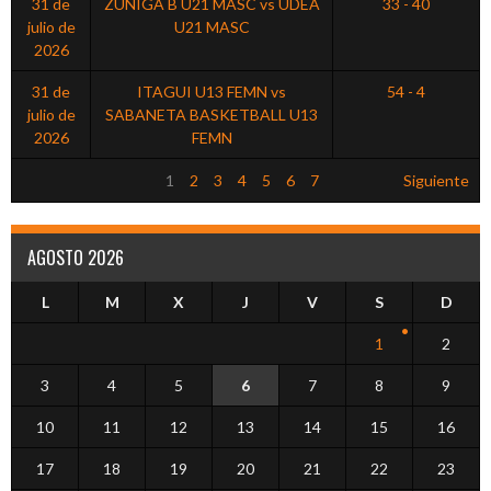
31 de
ZUÑIGA B U21 MASC vs UDEA
33 - 40
julio de
U21 MASC
2026
31 de
ITAGUI U13 FEMN vs
54 - 4
julio de
SABANETA BASKETBALL U13
2026
FEMN
1
2
3
4
5
6
7
Siguiente
AGOSTO 2026
L
M
X
J
V
S
D
1
2
3
4
5
6
7
8
9
10
11
12
13
14
15
16
17
18
19
20
21
22
23